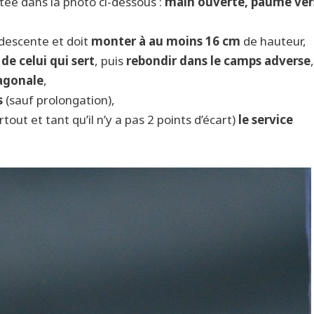
ntée dans la photo ci-dessous :
main ouverte, paume vers
edescente et doit
monter à au moins 16 cm
de hauteur,
de celui qui sert
, puis
rebondir dans le camps adverse
,
iagonale
,
s
(sauf prolongation),
out et tant qu’il n’y a pas 2 points d’écart)
le service