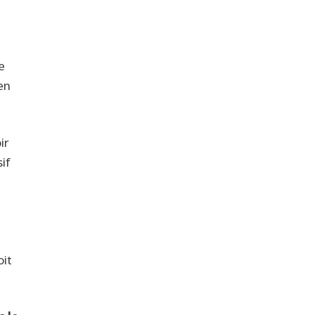
e
en
ir
sif
oit