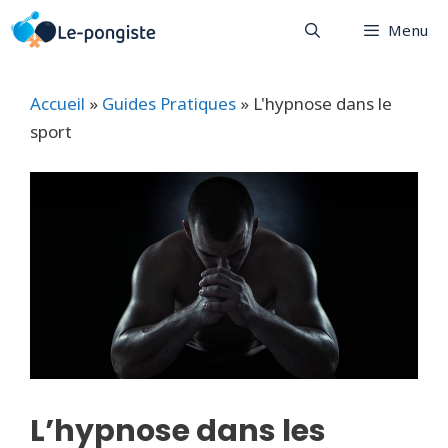
Aller
Menu
au
contenu
Accueil
»
Guides Pratiques
»
L'hypnose dans le
sport
L’hypnose dans les