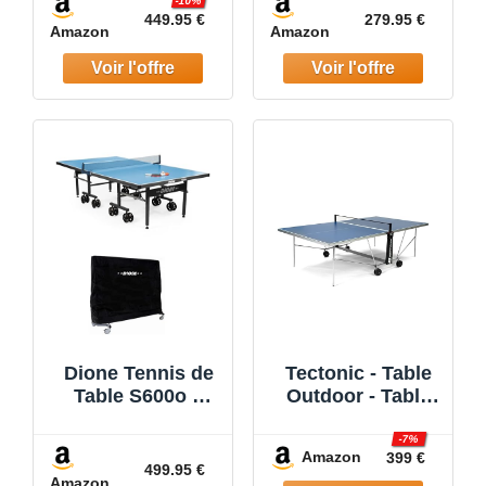
-10%
de Ping Pong
bleu - Table de
449.95 €
279.95 €
Amazon
Amazon
274x152cm -
ping-pong -
Portable- 10
Prémontée - 60
Minuten
kg
Assemblée
Dione Tennis de
Tectonic - Table
Table S600o +
Outdoor - Table
Housse Cover -
de ping Pong
6mm Top -
d'extérieur
-7%
Amazon
399 €
Outdoor - Table
Pliable - Made in
499.95 €
Amazon