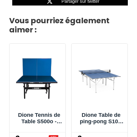
Partager sur twitter
Vous pourriez également
aimer :
Dione Tennis de
Dione Table de
Table S500o -
ping-pong S100i
6mm Top -
Indoor - 274 x 152
Outdoor - Table
cm - Plateau TT