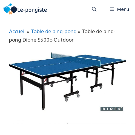
Aller
Menu
au
contenu
Accueil
»
Table de ping-pong
»
Table de ping-
pong Dione S500o Outdoor