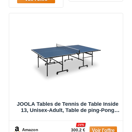
JOOLA Tables de Tennis de Table Inside
13, Unisex-Adult, Table de ping-Pong
Indoor, Piètement Pliable - Montage
Rapide - Filet Inclus, Bleu, 274 x 152,5 x
-24%
76 cm
Amazon
300.2 €