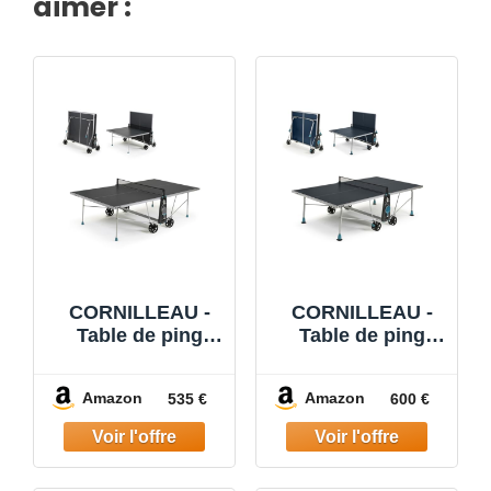
aimer :
CORNILLEAU -
CORNILLEAU -
Table de ping
Table de ping
Pong d'extérieur
Pong d'extérieur
100X Outdoor -
200X Outdoor -
Amazon
Amazon
535 €
600 €
Loisir de Jardin -
Loisir de Jardin -
Agrément FFTT -
Agrément FFTT -
Gris
Bleu