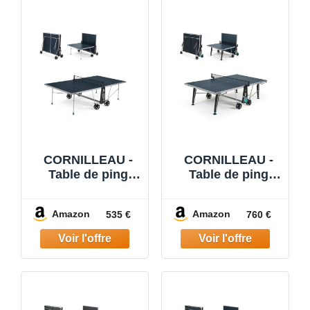
CORNILLEAU -
CORNILLEAU -
Table de ping
Table de ping
Pong d'extérieur
Pong d'extérieur
100X Outdoor -
400X Outdoor -
Amazon
Amazon
535 €
760 €
Loisir de Jardin -
Loisir de Jardin -
Agrément FFTT -
Agrément FFTT -
Bleu
Panneau Bleu
5mm