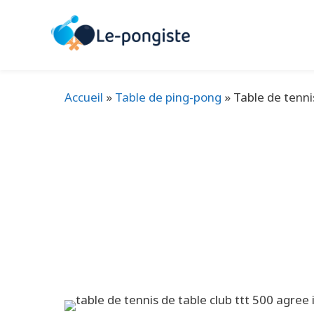
Aller
au
contenu
Accueil
»
Table de ping-pong
»
Table de tenni