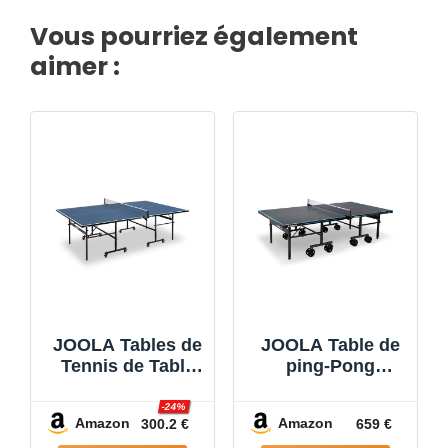
Vous pourriez également
aimer :
JOOLA Tables de
JOOLA Table de
Tennis de Table
ping-Pong
Inside 13, Unisex-
d'extérieur J500A
Adult, Table de
Professionnelle
-24%
Amazon
Amazon
300.2 €
659 €
ping-Pong
en Aluminium 6