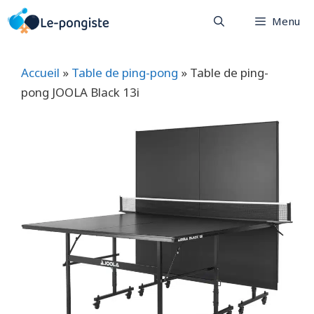
Aller
Menu
au
contenu
Accueil
»
Table de ping-pong
»
Table de ping-
pong JOOLA Black 13i