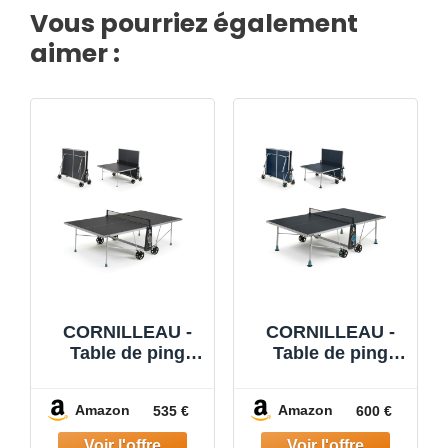
Vous pourriez également
aimer :
CORNILLEAU -
CORNILLEAU -
Table de ping
Table de ping
Pong d'extérieur
Pong d'extérieur
100X Outdoor -
200X Outdoor -
Amazon
Amazon
535 €
600 €
Loisir de Jardin -
Loisir de Jardin -
Agrément FFTT -
Agrément FFTT -