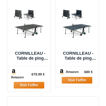
CORNILLEAU -
CORNILLEAU -
Table de ping
Table de ping
Pong d'extérieur
Pong d'extérieur
300X Outdoor -
300X Outdoor -
Amazon
680 €
Loisir de Jardin -
Loisir de Jardin -
679.99 €
Amazon
Agrément FFTT -
Agrément FFTT -
Panneau Gris
Panneau Bleu
5mm
5mm