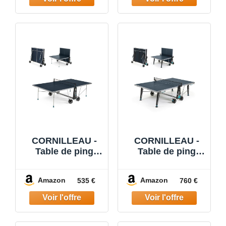
Gris
Bleu
CORNILLEAU -
CORNILLEAU -
Table de ping
Table de ping
Pong d'extérieur
Pong d'extérieur
100X Outdoor -
400X Outdoor -
Amazon
Amazon
535 €
760 €
Loisir de Jardin -
Loisir de Jardin -
Agrément FFTT -
Agrément FFTT -
Bleu
Panneau Bleu
5mm