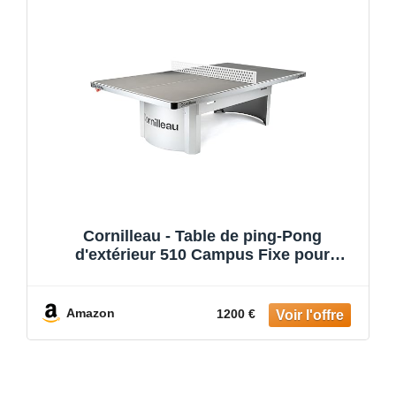
Cornilleau - Table de ping-Pong
d'extérieur 510 Campus Fixe pour
collectivités et Scolaires (Camping,
Parcs, etc) - Rebond compétition (Bleu
ou Gris 7mm) - Agrément FFTT Loisir et
Amazon
1200 €
Scolaire (Gris)